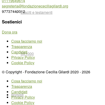
01119649614
segreteria@fondazionececiliagilardi.org
97737440012
Lasciti e testamenti
Sostienici
Dona ora
Cosa facciamo noi
Trasparenza
Candidati
5X1000
Privacy Policy
Cookie Policy
© Copyright - Fondazione Cecilia Gilardi 2020 - 2026
Cosa facciamo noi
Trasparenza
Candidati
Borsisti
Privacy Policy
Cookie Policy