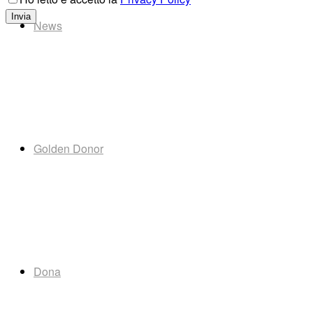
News
Golden Donor
Dona