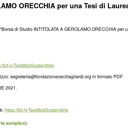
MO ORECCHIA per una Tesi di Laurea M
"Borsa di Studio INTITOLATA A GEROLAMO ORECCHIA per una Te
://bit.ly/TesiMobSostenibile
.
irizzo: segreteria@fondazionececiliagilardi.org in formato PDF.
RE 2021.
nk:
https://bit.ly/TesiMobSostenibile
rta semplice
)