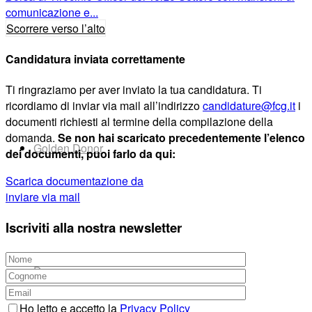
comunicazione e...
News
Scorrere verso l’alto
Candidatura inviata correttamente
Ti ringraziamo per aver inviato la tua candidatura. Ti
ricordiamo di inviar via mail all’indirizzo
candidature@fcg.it
i
documenti richiesti al termine della compilazione della
domanda.
Se non hai scaricato precedentemente l’elenco
Golden Donor
dei documenti, puoi farlo da qui:
Scarica documentazione da
inviare via mail
Iscriviti alla nostra newsletter
Dona
Ho letto e accetto la
Privacy Policy