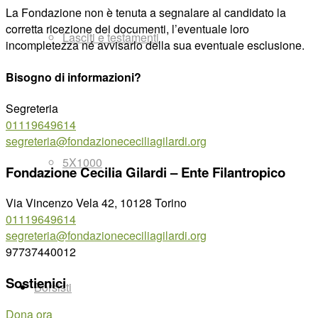
La Fondazione non è tenuta a segnalare al candidato la
corretta ricezione dei documenti, l’eventuale loro
Lasciti e testamenti
incompletezza né avvisarlo della sua eventuale esclusione.
Bisogno di informazioni?
Segreteria
01119649614
segreteria@fondazionececiliagilardi.org
5X1000
Fondazione Cecilia Gilardi – Ente Filantropico
Via Vincenzo Vela 42, 10128 Torino
01119649614
segreteria@fondazionececiliagilardi.org
97737440012
Sostienici
Borsisti
Dona ora