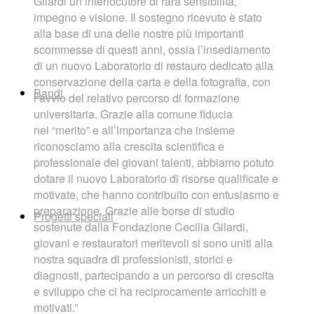
Gilardi un interlocutore di rara sensibilità,
impegno e visione. Il sostegno ricevuto è stato
alla base di una delle nostre più importanti
scommesse di questi anni, ossia l’insediamento
di un nuovo Laboratorio di restauro dedicato alla
conservazione della carta e della fotografia, con
Bandi
l’avvio del relativo percorso di formazione
universitaria. Grazie alla comune fiducia
nel “merito” e all’importanza che insieme
riconosciamo alla crescita scientifica e
professionale dei giovani talenti, abbiamo potuto
dotare il nuovo Laboratorio di risorse qualificate e
motivate, che hanno contribuito con entusiasmo e
preparazione. Grazie alle borse di studio
Progetti speciali
sostenute dalla Fondazione Cecilia Gilardi,
giovani e restauratori meritevoli si sono uniti alla
nostra squadra di professionisti, storici e
diagnosti, partecipando a un percorso di crescita
e sviluppo che ci ha reciprocamente arricchiti e
motivati.”