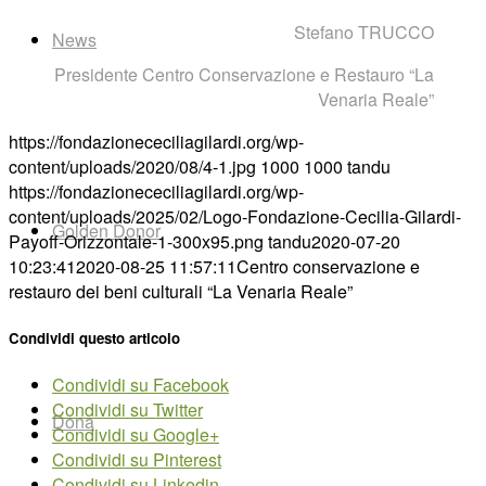
Stefano TRUCCO
News
Presidente Centro Conservazione e Restauro “La
Venaria Reale”
https://fondazionececiliagilardi.org/wp-
content/uploads/2020/08/4-1.jpg
1000
1000
tandu
https://fondazionececiliagilardi.org/wp-
content/uploads/2025/02/Logo-Fondazione-Cecilia-Gilardi-
Golden Donor
Payoff-Orizzontale-1-300x95.png
tandu
2020-07-20
10:23:41
2020-08-25 11:57:11
Centro conservazione e
restauro dei beni culturali “La Venaria Reale”
Condividi questo articolo
Condividi su Facebook
Condividi su Twitter
Dona
Condividi su Google+
Condividi su Pinterest
Condividi su Linkedin