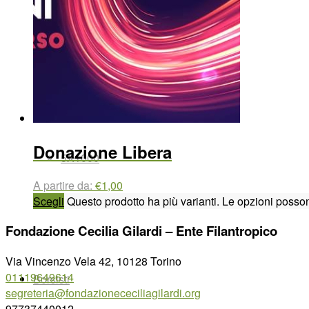
Lasciti e testamenti
Donazione Libera
5X1000
A partire da:
€
1,00
Scegli
Questo prodotto ha più varianti. Le opzioni posson
Fondazione Cecilia Gilardi – Ente Filantropico
Via Vincenzo Vela 42, 10128 Torino
01119649614
Borsisti
segreteria@fondazionececiliagilardi.org
97737440012