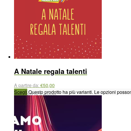
Fai una donazione
A Natale regala talenti
A partire da:
€
50,00
Scegli
Questo prodotto ha più varianti. Le opzioni posson
Per le Aziende