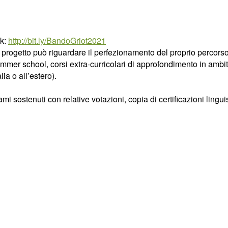
nk:
http://bit.ly/BandoGriot2021
l progetto può riguardare il perfezionamento del proprio percors
 summer school, corsi extra-curricolari di approfondimento in amb
lia o all’estero).
i sostenuti con relative votazioni, copia di certificazioni linguis