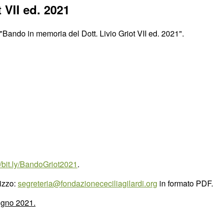
 VII ed. 2021
"Bando in memoria del Dott. Livio Griot VII ed. 2021"
.
//bit.ly/BandoGriot2021
.
rizzo:
segreteria@fondazionececiliagilardi.org
in formato PDF.
iugno 2021.