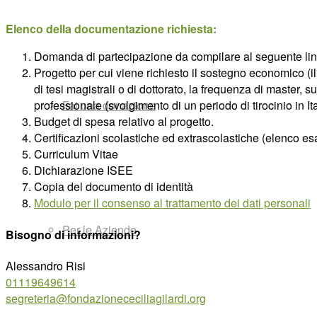
Elenco della documentazione richiesta:
Domanda di partecipazione da compilare al seguente li
Progetto per cui viene richiesto il sostegno economico (i
di tesi magistrali o di dottorato, la frequenza di master,
Fai una donazione
professionale (svolgimento di un periodo di tirocinio in Ita
Budget di spesa relativo al progetto.
Certificazioni scolastiche ed extrascolastiche (elenco esam
Curriculum Vitae
Dichiarazione ISEE
Copia del documento di identità
Modulo per il consenso al trattamento dei dati personali
Per le Aziende
Bisogno di informazioni?
Alessandro Risi
01119649614
segreteria@fondazionececiliagilardi.org