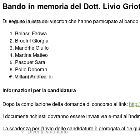
Bando in memoria del Dott. Livio Griot
Di seguito la lista dei vincitori che hanno partecipato al bando
Cosa facciamo noi
Belasri Fadwa
Brodini Giorgia
Mandrile Giulio
Martina Matteo
Pasquet Sara
Pollo Deborah
Villani Andrea
Cosa puoi fare tu
Informazioni per la candidatura
Dopo la compilazione della domanda di concorso al link:
http:
I documenti richiesti dovranno essere inviati via e-mail all’indi
La scadenza per l’invio delle candidature è prorogata al 15 g
Diventa volontario