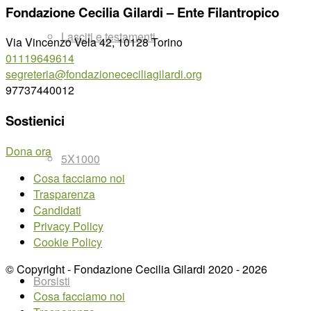
Fondazione Cecilia Gilardi – Ente Filantropico
Lasciti e testamenti
Via Vincenzo Vela 42, 10128 Torino
01119649614
segreteria@fondazionececiliagilardi.org
97737440012
Sostienici
Dona ora
5X1000
Cosa facciamo noi
Trasparenza
Candidati
Privacy Policy
Cookie Policy
© Copyright - Fondazione Cecilia Gilardi 2020 - 2026
Borsisti
Cosa facciamo noi