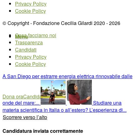
Privacy Policy
Cookie Policy
© Copyright - Fondazione Cecilia Gilardi 2020 - 2026
Cosa facciamo noi
Menu
Trasparenza
Candidati
Privacy Policy
Cookie Policy
A San Diego per estrarre energia elettrica rinnovabile dalle
Dona ora
Candidati ora
onde del mare:...
Studiare una
materia scientifica in Italia o all’estero? L’esperienza di...
Scorrere verso l’alto
Candidatura inviata correttamente