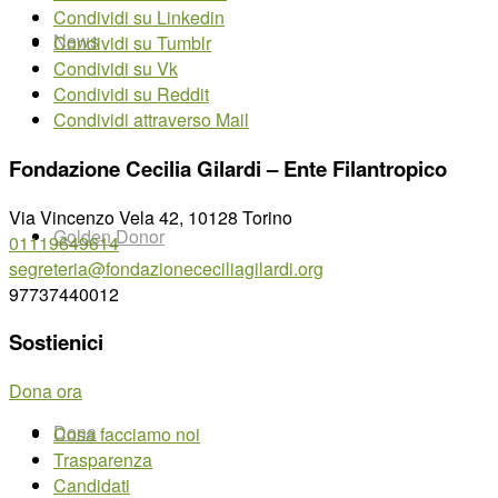
Condividi su Linkedin
News
Condividi su Tumblr
Condividi su Vk
Condividi su Reddit
Condividi attraverso Mail
Fondazione Cecilia Gilardi – Ente Filantropico
Via Vincenzo Vela 42, 10128 Torino
Golden Donor
01119649614
segreteria@fondazionececiliagilardi.org
97737440012
Sostienici
Dona ora
Dona
Cosa facciamo noi
Trasparenza
Candidati