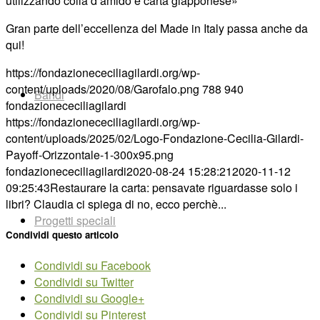
utilizzando colla d’amido e carta giapponese»
Gran parte dell’eccellenza del Made in Italy passa anche da
qui
!
https://fondazionececiliagilardi.org/wp-
content/uploads/2020/08/Garofalo.png
788
940
Bandi
fondazionececiliagilardi
https://fondazionececiliagilardi.org/wp-
content/uploads/2025/02/Logo-Fondazione-Cecilia-Gilardi-
Payoff-Orizzontale-1-300x95.png
fondazionececiliagilardi
2020-08-24 15:28:21
2020-11-12
09:25:43
Restaurare la carta: pensavate riguardasse solo i
libri? Claudia ci spiega di no, ecco perchè...
Progetti speciali
Condividi questo articolo
Condividi su Facebook
Condividi su Twitter
Condividi su Google+
Condividi su Pinterest