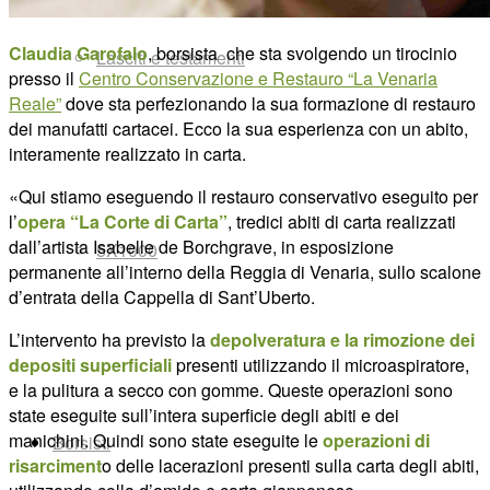
Claudia Garofalo
, borsista che sta svolgendo un tirocinio
Lasciti e testamenti
presso il
Centro Conservazione e Restauro “La Venaria
Reale”
dove sta perfezionando la sua formazione di restauro
dei manufatti cartacei.
Ecco la sua esperienza con un abito,
interamente realizzato in carta.
«Qui stiamo eseguendo il restauro conservativo eseguito per
l’
opera “La Corte di Carta”
, tredici abiti di carta realizzati
dall’artista Isabelle de Borchgrave, in esposizione
5X1000
permanente all’interno della Reggia di Venaria, sullo scalone
d’entrata della Cappella di Sant’Uberto.
L’intervento ha previsto la
depolveratura e la rimozione dei
depositi superficiali
presenti utilizzando il microaspiratore,
e la pulitura a secco con gomme. Queste operazioni sono
state eseguite sull’intera superficie degli abiti e dei
manichini.
Quindi sono state eseguite le
operazioni di
Borsisti
risarciment
o delle lacerazioni presenti sulla carta degli abiti,